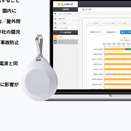
。園内に
内／屋外問
弊社の園児
、事故防止
電波と同
合に影響が