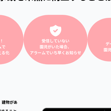
！
受信していない
デ
ムで
園児がいた場合、
園
える化
アラームでいち早く
お知らせ
）で、建物があ
信すること